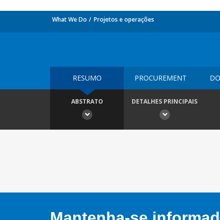
What We Do
Projetos e operações
RESUMO
PROCUREMENT
DO
ABSTRATO
DETALHES PRINCIPAIS
Mantenha-se informado