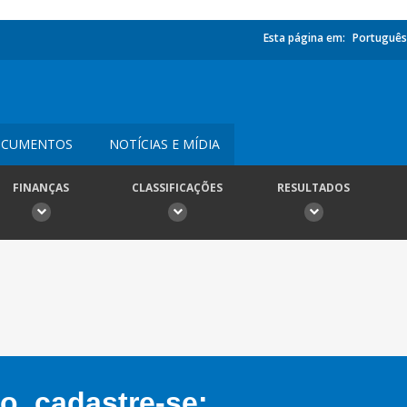
Esta página em:
Português
CUMENTOS
NOTÍCIAS E MÍDIA
FINANÇAS
CLASSIFICAÇÕES
RESULTADOS
, cadastre-se: