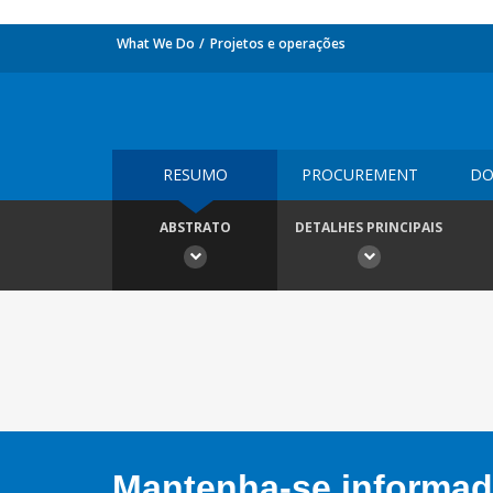
What We Do
Projetos e operações
RESUMO
PROCUREMENT
DO
ABSTRATO
DETALHES PRINCIPAIS
Mantenha-se informado