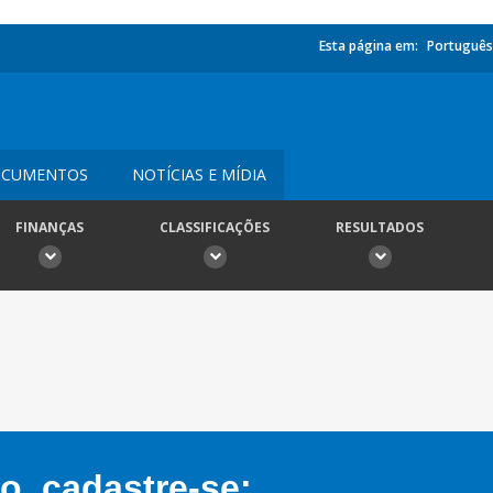
Esta página em:
Português
CUMENTOS
NOTÍCIAS E MÍDIA
FINANÇAS
CLASSIFICAÇÕES
RESULTADOS
, cadastre-se: