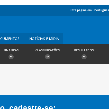
Esta página em:
Português
CUMENTOS
NOTÍCIAS E MÍDIA
FINANÇAS
CLASSIFICAÇÕES
RESULTADOS
, cadastre-se: