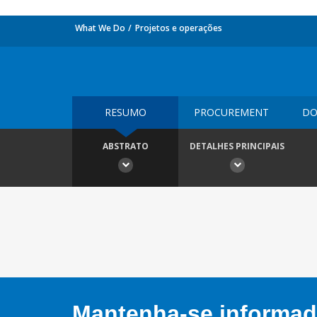
What We Do
Projetos e operações
RESUMO
PROCUREMENT
DO
ABSTRATO
DETALHES PRINCIPAIS
Mantenha-se informado