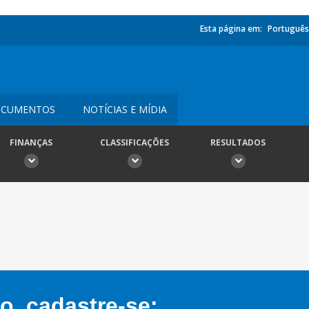
Esta página em:
Português
CUMENTOS
NOTÍCIAS E MÍDIA
FINANÇAS
CLASSIFICAÇÕES
RESULTADOS
, cadastre-se: