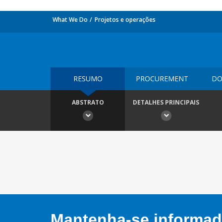
What We Do
Projetos e operações
RESUMO
PROCUREMENT
DO
ABSTRATO
DETALHES PRINCIPAIS
Mantenha-se informado