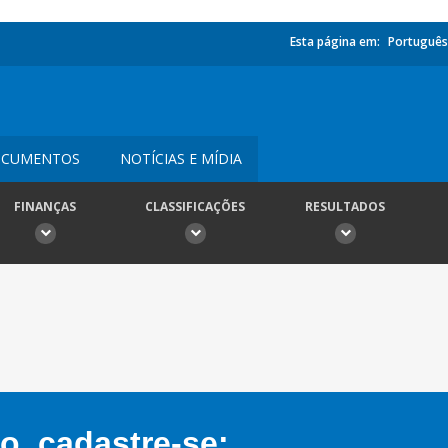
Esta página em:
Português
CUMENTOS
NOTÍCIAS E MÍDIA
FINANÇAS
CLASSIFICAÇÕES
RESULTADOS
, cadastre-se: