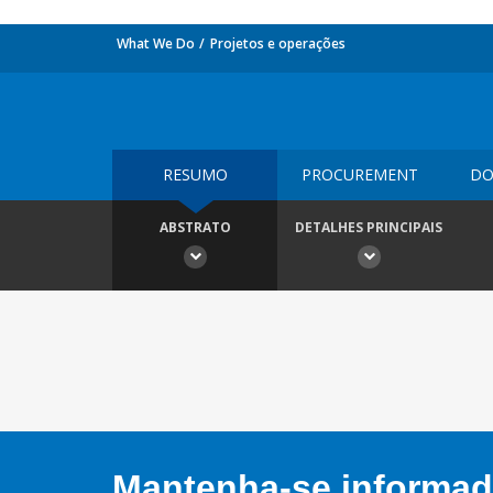
What We Do
Projetos e operações
RESUMO
PROCUREMENT
DO
ABSTRATO
DETALHES PRINCIPAIS
Mantenha-se informado