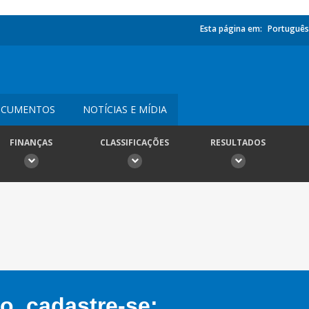
Esta página em:
Português
CUMENTOS
NOTÍCIAS E MÍDIA
FINANÇAS
CLASSIFICAÇÕES
RESULTADOS
, cadastre-se: