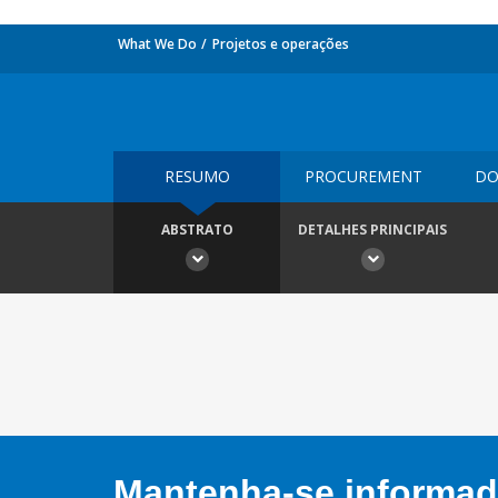
What We Do
Projetos e operações
RESUMO
PROCUREMENT
DO
ABSTRATO
DETALHES PRINCIPAIS
Mantenha-se informado