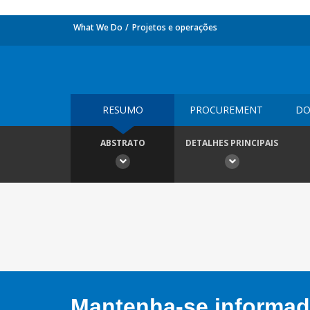
What We Do
Projetos e operações
RESUMO
PROCUREMENT
DO
ABSTRATO
DETALHES PRINCIPAIS
Mantenha-se informado