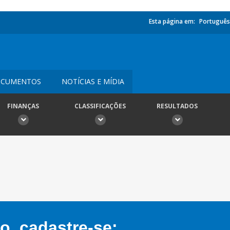
Esta página em:
Português
CUMENTOS
NOTÍCIAS E MÍDIA
FINANÇAS
CLASSIFICAÇÕES
RESULTADOS
, cadastre-se: