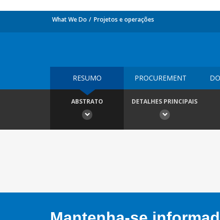
What We Do
Projetos e operações
RESUMO
PROCUREMENT
DO
ABSTRATO
DETALHES PRINCIPAIS
Mantenha-se informado