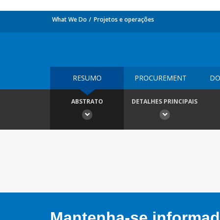
What We Do
Projetos e operações
RESUMO
PROCUREMENT
DO
ABSTRATO
DETALHES PRINCIPAIS
Mantenha-se informado