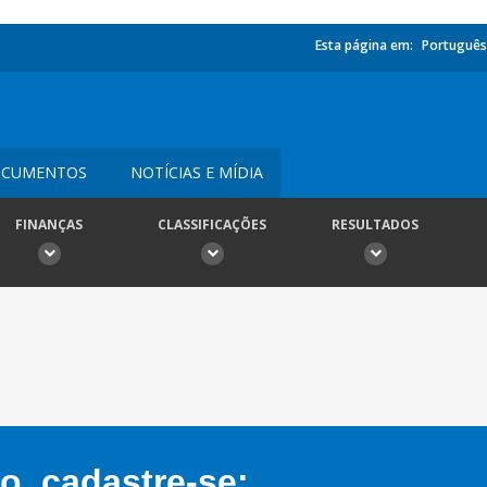
Esta página em:
Português
CUMENTOS
NOTÍCIAS E MÍDIA
FINANÇAS
CLASSIFICAÇÕES
RESULTADOS
, cadastre-se: