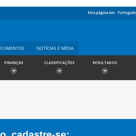
Esta página em:
Português
CUMENTOS
NOTÍCIAS E MÍDIA
FINANÇAS
CLASSIFICAÇÕES
RESULTADOS
, cadastre-se: