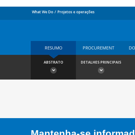
What We Do
Projetos e operações
RESUMO
PROCUREMENT
DO
ABSTRATO
DETALHES PRINCIPAIS
Mantenha-se informado