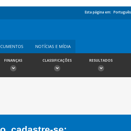
Esta página em:
Português
CUMENTOS
NOTÍCIAS E MÍDIA
FINANÇAS
CLASSIFICAÇÕES
RESULTADOS
, cadastre-se: