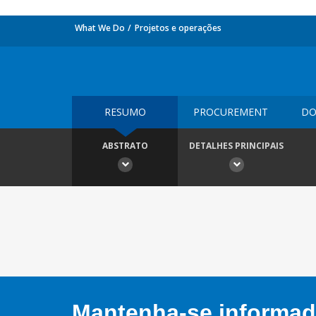
What We Do
Projetos e operações
RESUMO
PROCUREMENT
DO
ABSTRATO
DETALHES PRINCIPAIS
Mantenha-se informado