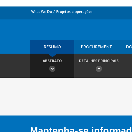
What We Do
Projetos e operações
RESUMO
PROCUREMENT
DO
ABSTRATO
DETALHES PRINCIPAIS
Mantenha-se informado