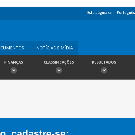
Esta página em:
Português
CUMENTOS
NOTÍCIAS E MÍDIA
FINANÇAS
CLASSIFICAÇÕES
RESULTADOS
, cadastre-se: