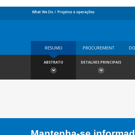
What We Do
Projetos e operações
RESUMO
PROCUREMENT
DO
ABSTRATO
DETALHES PRINCIPAIS
Mantenha-se informado