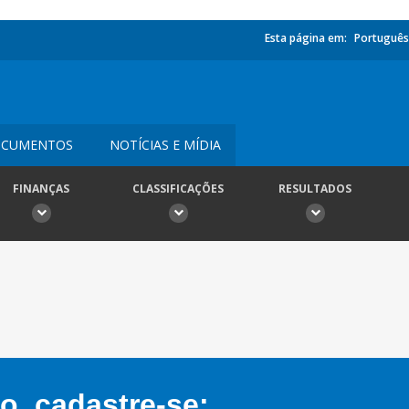
Esta página em:
Português
CUMENTOS
NOTÍCIAS E MÍDIA
FINANÇAS
CLASSIFICAÇÕES
RESULTADOS
, cadastre-se: