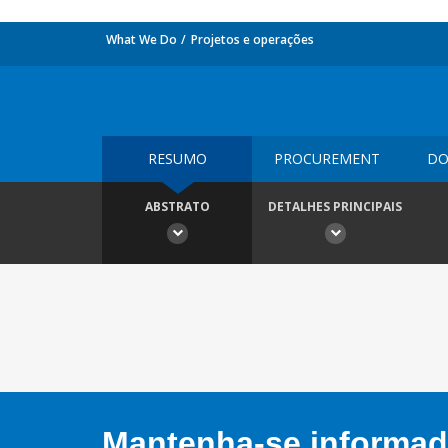
What We Do
Projetos e operações
RESUMO
PROCUREMENT
DO
ABSTRATO
DETALHES PRINCIPAIS
Mantenha-se informado