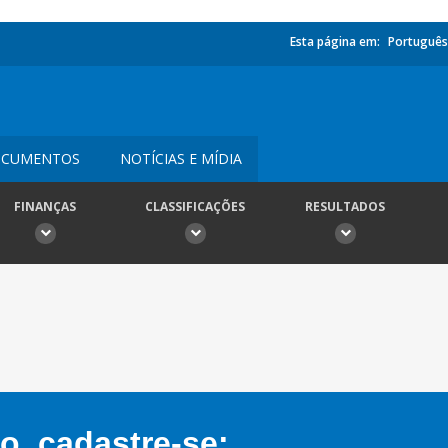
Esta página em:
Português
CUMENTOS
NOTÍCIAS E MÍDIA
FINANÇAS
CLASSIFICAÇÕES
RESULTADOS
, cadastre-se: