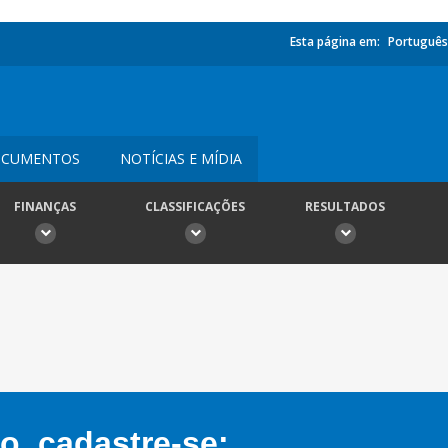
Esta página em:
Português
CUMENTOS
NOTÍCIAS E MÍDIA
FINANÇAS
CLASSIFICAÇÕES
RESULTADOS
, cadastre-se: