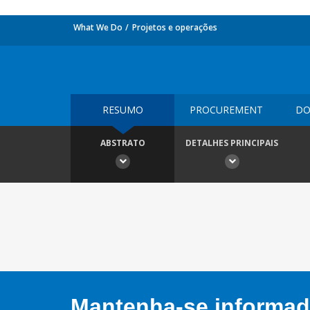
What We Do
Projetos e operações
RESUMO
PROCUREMENT
DO
ABSTRATO
DETALHES PRINCIPAIS
Mantenha-se informado