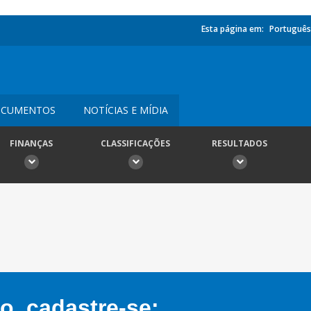
Esta página em:
Português
CUMENTOS
NOTÍCIAS E MÍDIA
FINANÇAS
CLASSIFICAÇÕES
RESULTADOS
, cadastre-se: