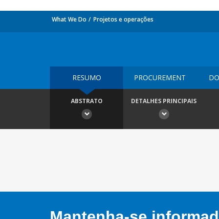
What We Do
Projetos e operações
RESUMO
PROCUREMENT
DO
ABSTRATO
DETALHES PRINCIPAIS
Mantenha-se informado