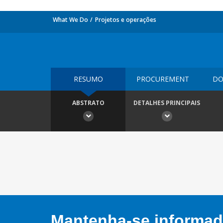
What We Do
Projetos e operações
RESUMO
PROCUREMENT
DO
ABSTRATO
DETALHES PRINCIPAIS
Mantenha-se informado