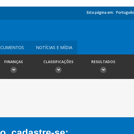
Esta página em:
Português
CUMENTOS
NOTÍCIAS E MÍDIA
FINANÇAS
CLASSIFICAÇÕES
RESULTADOS
, cadastre-se: