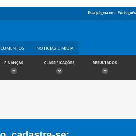
Esta página em:
Português
CUMENTOS
NOTÍCIAS E MÍDIA
FINANÇAS
CLASSIFICAÇÕES
RESULTADOS
, cadastre-se: