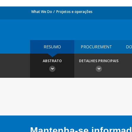
What We Do
Projetos e operações
RESUMO
PROCUREMENT
DO
ABSTRATO
DETALHES PRINCIPAIS
Mantenha-se informado