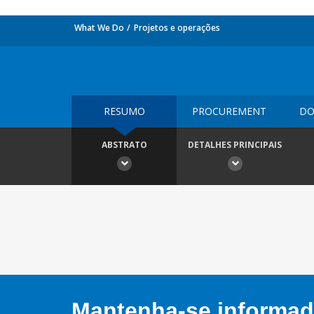
What We Do
Projetos e operações
RESUMO
PROCUREMENT
DO
ABSTRATO
DETALHES PRINCIPAIS
Mantenha-se informado