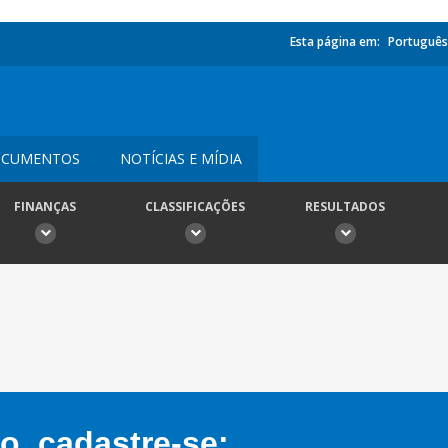
Esta página em:
Português
CUMENTOS
NOTÍCIAS E MÍDIA
FINANÇAS
CLASSIFICAÇÕES
RESULTADOS
, cadastre-se: