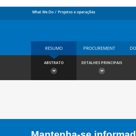
What We Do
Projetos e operações
RESUMO
PROCUREMENT
DO
ABSTRATO
DETALHES PRINCIPAIS
Mantenha-se informado