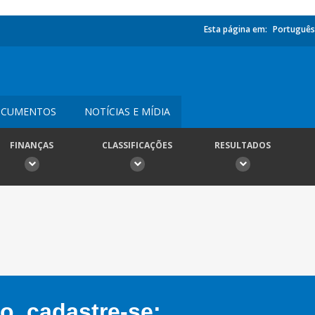
Esta página em:
Português
CUMENTOS
NOTÍCIAS E MÍDIA
FINANÇAS
CLASSIFICAÇÕES
RESULTADOS
, cadastre-se: