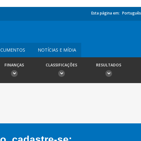
Esta página em:
Português
CUMENTOS
NOTÍCIAS E MÍDIA
FINANÇAS
CLASSIFICAÇÕES
RESULTADOS
, cadastre-se: