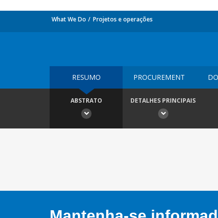
What We Do
Projetos e operações
RESUMO
PROCUREMENT
DO
ABSTRATO
DETALHES PRINCIPAIS
Mantenha-se informado