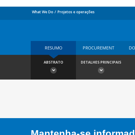
What We Do
Projetos e operações
RESUMO
PROCUREMENT
DO
ABSTRATO
DETALHES PRINCIPAIS
Mantenha-se informado