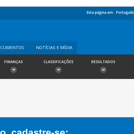
Esta página em:
Português
CUMENTOS
NOTÍCIAS E MÍDIA
FINANÇAS
CLASSIFICAÇÕES
RESULTADOS
, cadastre-se: