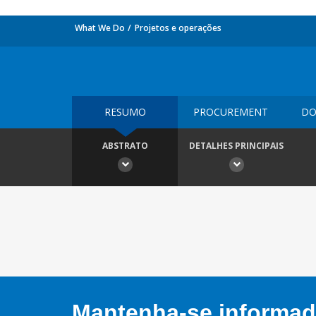
What We Do
Projetos e operações
RESUMO
PROCUREMENT
DO
ABSTRATO
DETALHES PRINCIPAIS
Mantenha-se informado