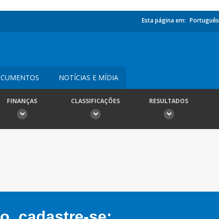
Esta página em:
Português
CUMENTOS
NOTÍCIAS E MÍDIA
FINANÇAS
CLASSIFICAÇÕES
RESULTADOS
, cadastre-se: