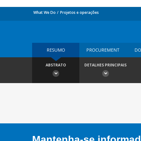
What We Do
Projetos e operações
RESUMO
PROCUREMENT
DO
ABSTRATO
DETALHES PRINCIPAIS
Mantenha-se informado