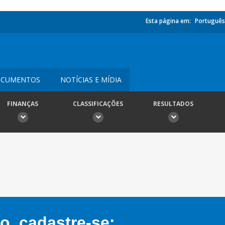
Esta página em:
Português
CUMENTOS
NOTÍCIAS E MÍDIA
FINANÇAS
CLASSIFICAÇÕES
RESULTADOS
, cadastre-se: