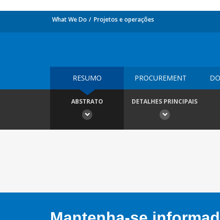
What We Do
Projetos e operações
RESUMO
PROCUREMENT
DO
ABSTRATO
DETALHES PRINCIPAIS
Mantenha-se informado