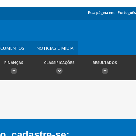
Esta página em:
Português
CUMENTOS
NOTÍCIAS E MÍDIA
FINANÇAS
CLASSIFICAÇÕES
RESULTADOS
, cadastre-se: