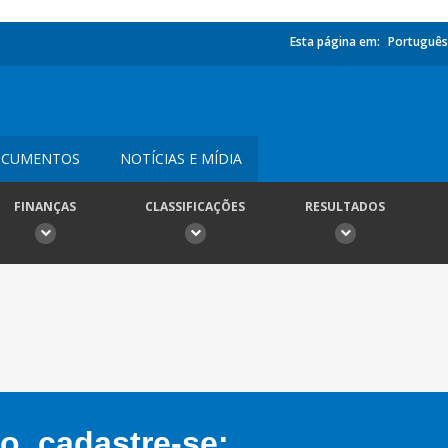
Esta página em:
Português
CUMENTOS
NOTÍCIAS E MÍDIA
FINANÇAS
CLASSIFICAÇÕES
RESULTADOS
, cadastre-se: