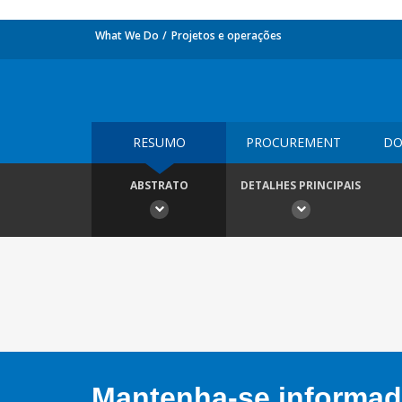
What We Do
Projetos e operações
RESUMO
PROCUREMENT
DO
ABSTRATO
DETALHES PRINCIPAIS
Mantenha-se informado