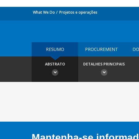
What We Do
Projetos e operações
RESUMO
PROCUREMENT
DO
ABSTRATO
DETALHES PRINCIPAIS
Mantenha-se informado