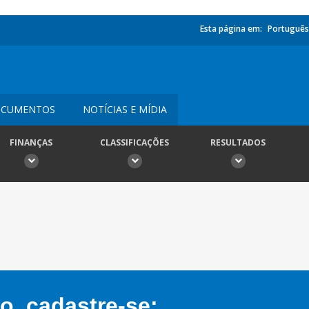
Esta página em:
Português
CUMENTOS
NOTÍCIAS E MÍDIA
FINANÇAS
CLASSIFICAÇÕES
RESULTADOS
, cadastre-se: