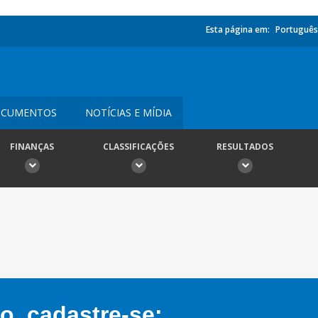
Esta página em:
Português
CUMENTOS
NOTÍCIAS E MÍDIA
FINANÇAS
CLASSIFICAÇÕES
RESULTADOS
, cadastre-se: