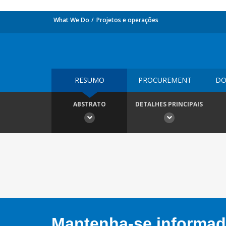
What We Do
Projetos e operações
RESUMO
PROCUREMENT
DO
ABSTRATO
DETALHES PRINCIPAIS
Mantenha-se informado