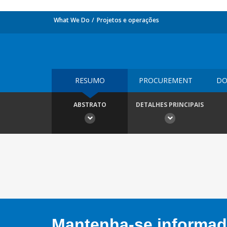
What We Do
Projetos e operações
RESUMO
PROCUREMENT
DO
ABSTRATO
DETALHES PRINCIPAIS
Mantenha-se informado