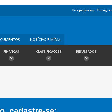
Esta página em:
Português
CUMENTOS
NOTÍCIAS E MÍDIA
FINANÇAS
CLASSIFICAÇÕES
RESULTADOS
, cadastre-se: