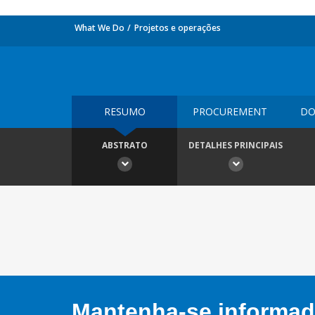
What We Do
Projetos e operações
RESUMO
PROCUREMENT
DO
ABSTRATO
DETALHES PRINCIPAIS
Mantenha-se informado