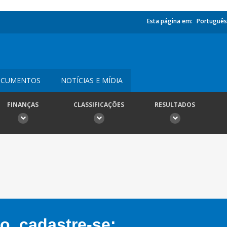
Esta página em:
Português
CUMENTOS
NOTÍCIAS E MÍDIA
FINANÇAS
CLASSIFICAÇÕES
RESULTADOS
, cadastre-se: