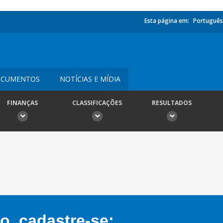
Esta página em:
Português
CUMENTOS
NOTÍCIAS E MÍDIA
FINANÇAS
CLASSIFICAÇÕES
RESULTADOS
, cadastre-se: