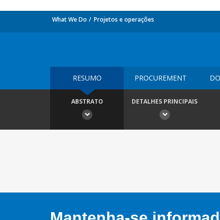
What We Do
Projetos e operações
RESUMO
PROCUREMENT
DO
ABSTRATO
DETALHES PRINCIPAIS
Mantenha-se informado