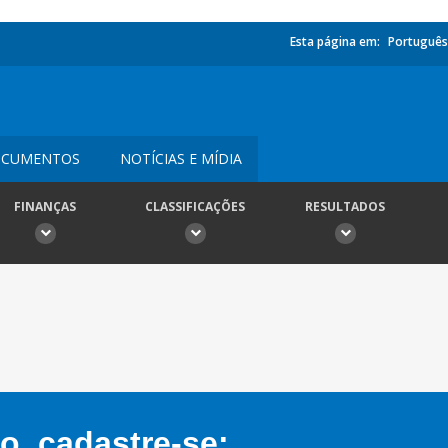
Esta página em:
Português
CUMENTOS
NOTÍCIAS E MÍDIA
FINANÇAS
CLASSIFICAÇÕES
RESULTADOS
, cadastre-se: