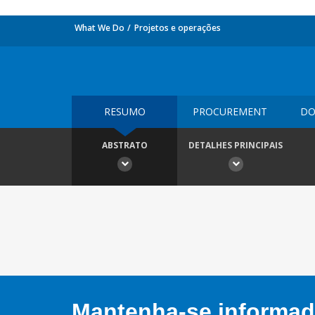
What We Do
Projetos e operações
RESUMO
PROCUREMENT
DO
ABSTRATO
DETALHES PRINCIPAIS
Mantenha-se informado