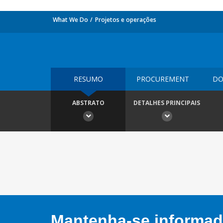
What We Do
Projetos e operações
RESUMO
PROCUREMENT
DO
ABSTRATO
DETALHES PRINCIPAIS
Mantenha-se informado