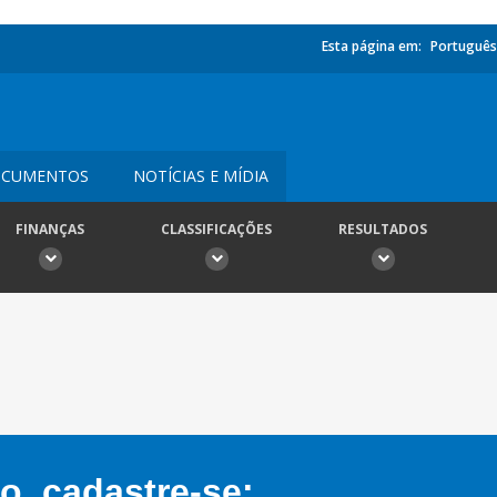
Esta página em:
Português
CUMENTOS
NOTÍCIAS E MÍDIA
FINANÇAS
CLASSIFICAÇÕES
RESULTADOS
, cadastre-se: