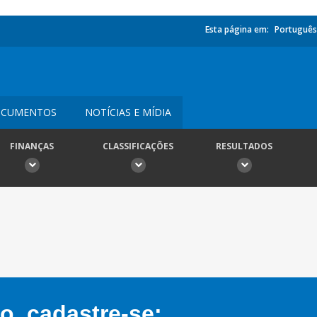
Esta página em:
Português
CUMENTOS
NOTÍCIAS E MÍDIA
FINANÇAS
CLASSIFICAÇÕES
RESULTADOS
, cadastre-se: