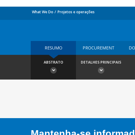
What We Do
Projetos e operações
RESUMO
PROCUREMENT
DO
ABSTRATO
DETALHES PRINCIPAIS
Mantenha-se informado