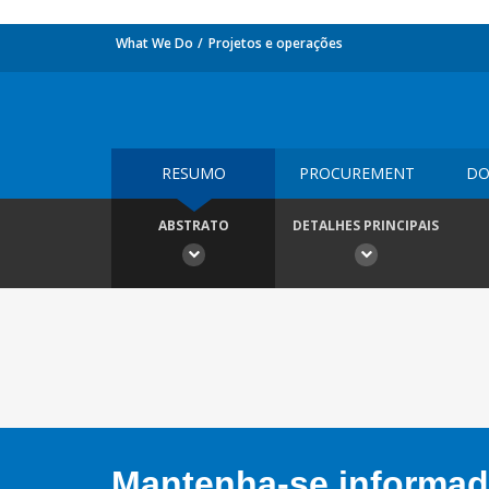
What We Do
Projetos e operações
RESUMO
PROCUREMENT
DO
ABSTRATO
DETALHES PRINCIPAIS
Mantenha-se informado