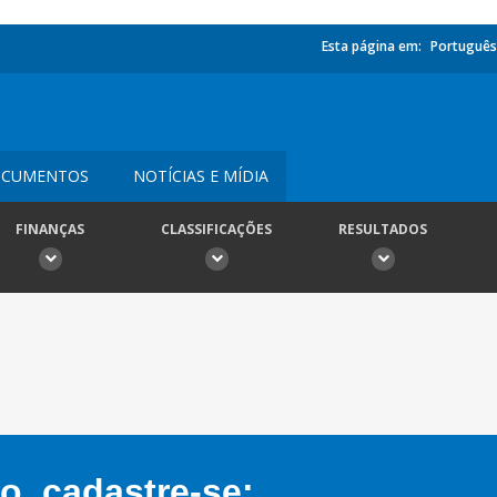
Esta página em:
Português
CUMENTOS
NOTÍCIAS E MÍDIA
FINANÇAS
CLASSIFICAÇÕES
RESULTADOS
, cadastre-se: