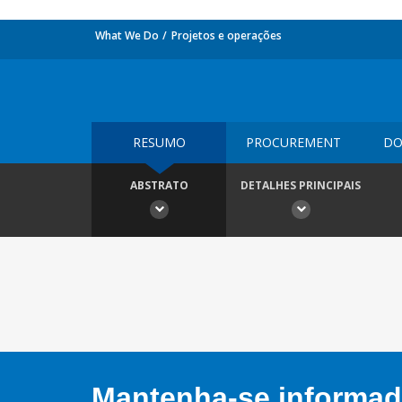
What We Do
Projetos e operações
RESUMO
PROCUREMENT
DO
ABSTRATO
DETALHES PRINCIPAIS
Mantenha-se informado