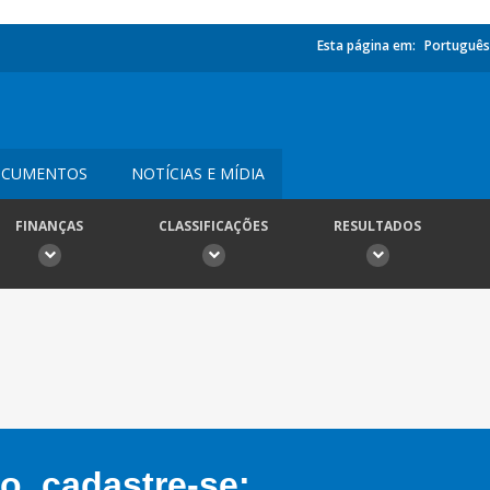
Esta página em:
Português
CUMENTOS
NOTÍCIAS E MÍDIA
FINANÇAS
CLASSIFICAÇÕES
RESULTADOS
, cadastre-se: