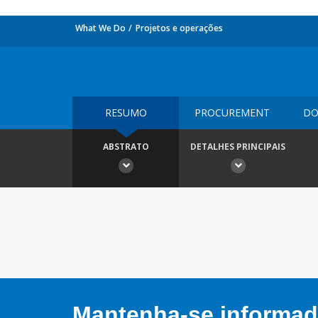
What We Do
Projetos e operações
RESUMO
PROCUREMENT
DO
ABSTRATO
DETALHES PRINCIPAIS
Mantenha-se informado