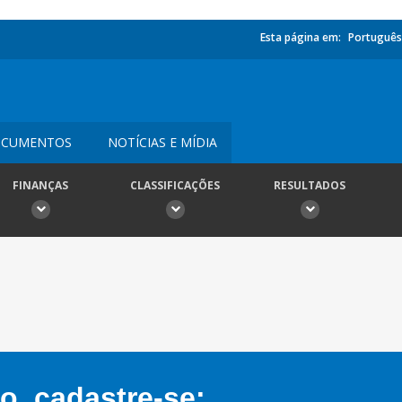
Esta página em:
Português
CUMENTOS
NOTÍCIAS E MÍDIA
FINANÇAS
CLASSIFICAÇÕES
RESULTADOS
, cadastre-se: