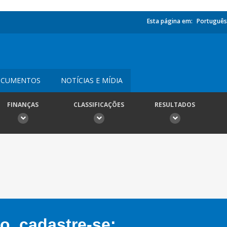
Esta página em:
Português
CUMENTOS
NOTÍCIAS E MÍDIA
FINANÇAS
CLASSIFICAÇÕES
RESULTADOS
, cadastre-se: