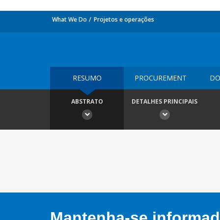
What We Do
Projetos e operações
RESUMO
PROCUREMENT
DO
ABSTRATO
DETALHES PRINCIPAIS
Mantenha-se informado