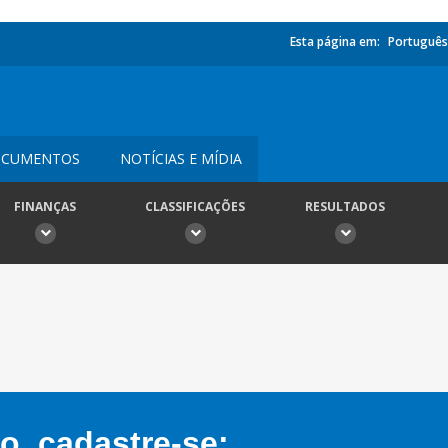
Esta página em:
Português
CUMENTOS
NOTÍCIAS E MÍDIA
FINANÇAS
CLASSIFICAÇÕES
RESULTADOS
, cadastre-se: