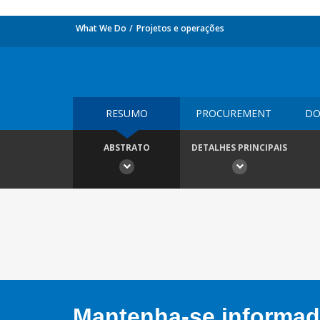
What We Do
Projetos e operações
RESUMO
PROCUREMENT
DO
ABSTRATO
DETALHES PRINCIPAIS
Mantenha-se informado