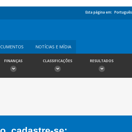
Esta página em:
Português
CUMENTOS
NOTÍCIAS E MÍDIA
FINANÇAS
CLASSIFICAÇÕES
RESULTADOS
, cadastre-se: