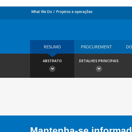
What We Do
Projetos e operações
RESUMO
PROCUREMENT
DO
ABSTRATO
DETALHES PRINCIPAIS
Mantenha-se informado