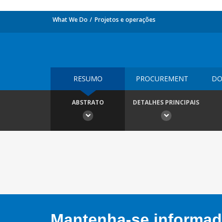
What We Do
Projetos e operações
RESUMO
PROCUREMENT
DO
ABSTRATO
DETALHES PRINCIPAIS
Mantenha-se informado