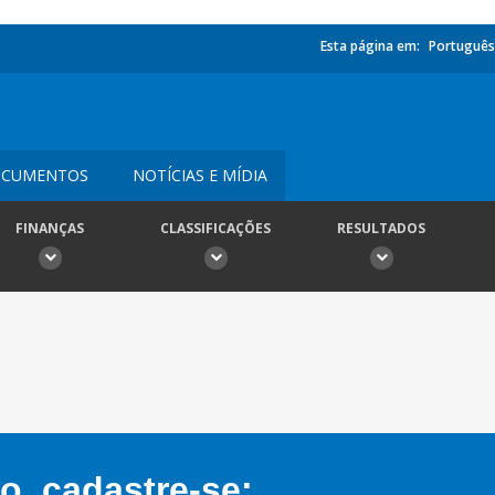
Esta página em:
Português
CUMENTOS
NOTÍCIAS E MÍDIA
FINANÇAS
CLASSIFICAÇÕES
RESULTADOS
, cadastre-se: