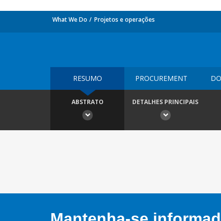
What We Do
Projetos e operações
RESUMO
PROCUREMENT
DO
ABSTRATO
DETALHES PRINCIPAIS
Mantenha-se informado