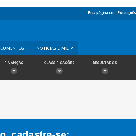
Esta página em:
Português
CUMENTOS
NOTÍCIAS E MÍDIA
FINANÇAS
CLASSIFICAÇÕES
RESULTADOS
, cadastre-se: