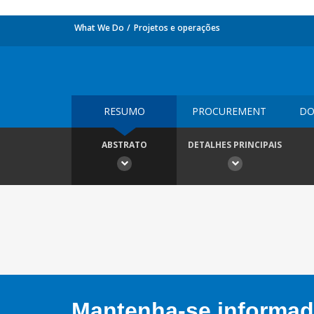
What We Do
Projetos e operações
RESUMO
PROCUREMENT
DO
ABSTRATO
DETALHES PRINCIPAIS
Mantenha-se informado