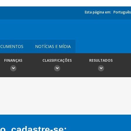
Esta página em:
Português
CUMENTOS
NOTÍCIAS E MÍDIA
FINANÇAS
CLASSIFICAÇÕES
RESULTADOS
, cadastre-se: