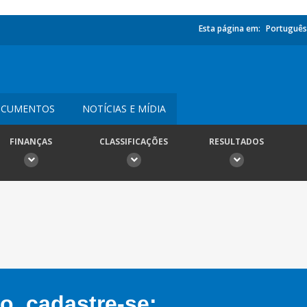
Esta página em:
Português
CUMENTOS
NOTÍCIAS E MÍDIA
FINANÇAS
CLASSIFICAÇÕES
RESULTADOS
, cadastre-se: