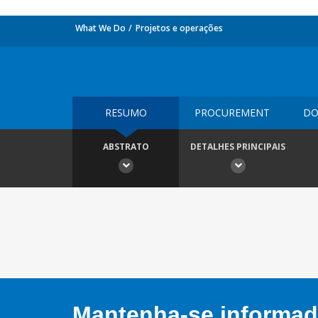
What We Do
Projetos e operações
RESUMO
PROCUREMENT
DO
ABSTRATO
DETALHES PRINCIPAIS
Mantenha-se informado