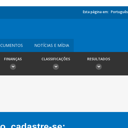
Esta página em:
Português
CUMENTOS
NOTÍCIAS E MÍDIA
FINANÇAS
CLASSIFICAÇÕES
RESULTADOS
, cadastre-se: