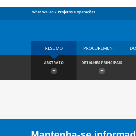
What We Do
Projetos e operações
RESUMO
PROCUREMENT
DO
ABSTRATO
DETALHES PRINCIPAIS
Mantenha-se informado