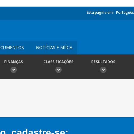
Esta página em:
Português
CUMENTOS
NOTÍCIAS E MÍDIA
FINANÇAS
CLASSIFICAÇÕES
RESULTADOS
, cadastre-se: