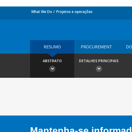
What We Do
Projetos e operações
RESUMO
PROCUREMENT
DO
ABSTRATO
DETALHES PRINCIPAIS
Mantenha-se informado