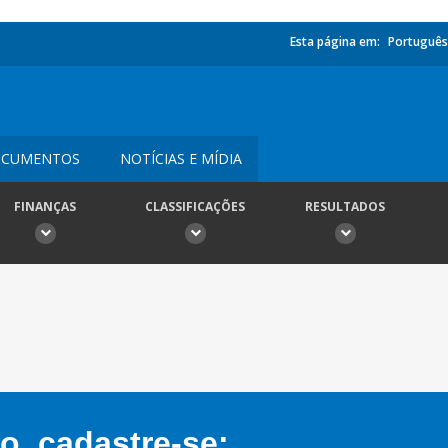
Esta página em:
Português
CUMENTOS
NOTÍCIAS E MÍDIA
FINANÇAS
CLASSIFICAÇÕES
RESULTADOS
, cadastre-se: