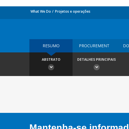
What We Do
Projetos e operações
RESUMO
PROCUREMENT
DO
ABSTRATO
DETALHES PRINCIPAIS
Mantenha-se informado