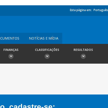
Esta página em:
Português
CUMENTOS
NOTÍCIAS E MÍDIA
FINANÇAS
CLASSIFICAÇÕES
RESULTADOS
, cadastre-se: