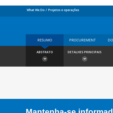
What We Do
Projetos e operações
RESUMO
PROCUREMENT
DO
ABSTRATO
DETALHES PRINCIPAIS
Mantenha-se informado