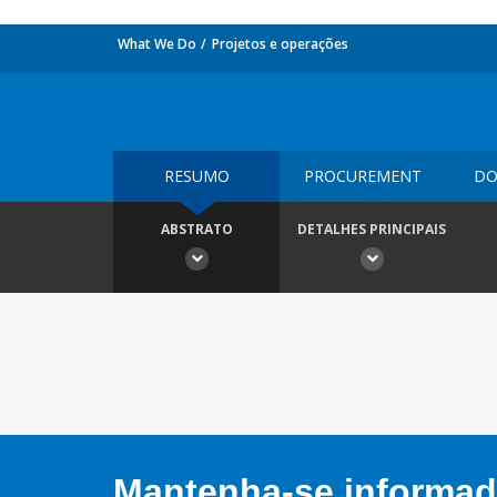
What We Do
Projetos e operações
RESUMO
PROCUREMENT
DO
ABSTRATO
DETALHES PRINCIPAIS
Mantenha-se informado