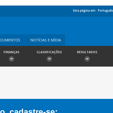
Esta página em:
Português
CUMENTOS
NOTÍCIAS E MÍDIA
FINANÇAS
CLASSIFICAÇÕES
RESULTADOS
, cadastre-se: