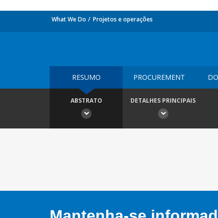
What We Do
Projetos e operações
RESUMO
PROCUREMENT
DO
ABSTRATO
DETALHES PRINCIPAIS
Mantenha-se informado