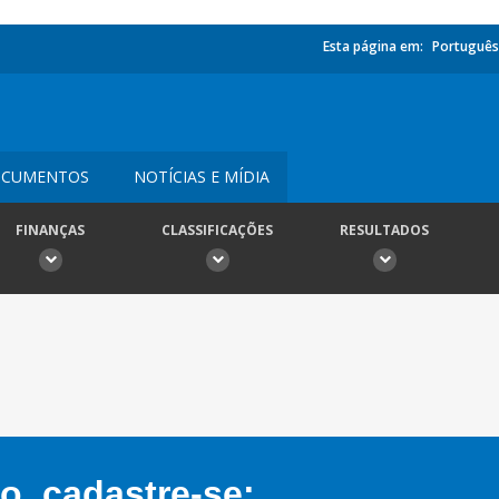
Esta página em:
Português
CUMENTOS
NOTÍCIAS E MÍDIA
FINANÇAS
CLASSIFICAÇÕES
RESULTADOS
, cadastre-se: